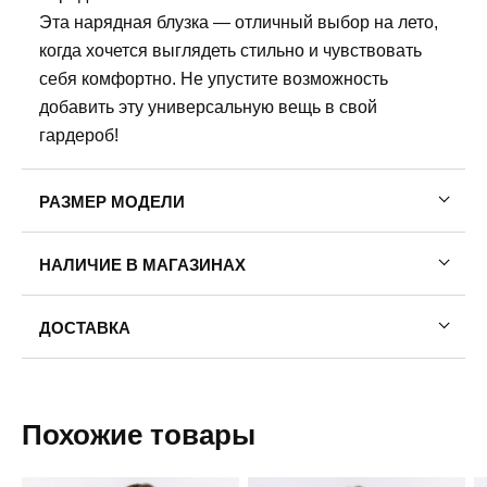
Эта нарядная блузка — отличный выбор на лето,
когда хочется выглядеть стильно и чувствовать
себя комфортно. Не упустите возможность
добавить эту универсальную вещь в свой
гардероб!
РАЗМЕР МОДЕЛИ
Рост модели: 175
НАЛИЧИЕ В МАГАЗИНАХ
Обхват груди: 78
Обхват талии: 58
Обхват бедер: 88
ДОСТАВКА
На модели размер одежды: 42
Пермь — бесплатно
На модели размер обуви:39
Самовывоз
Похожие товары
Доставка в другие города
Подробнее