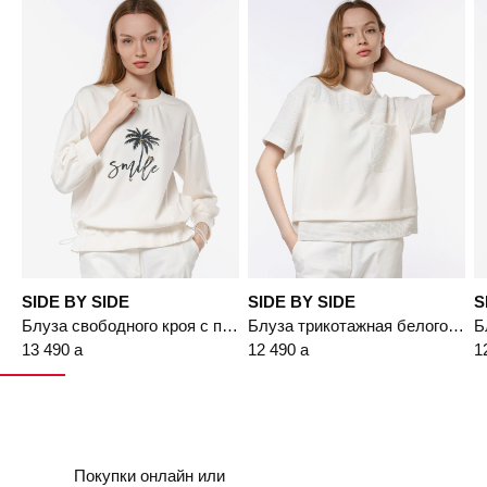
SIDE BY SIDE
SIDE BY SIDE
S
Блуза свободного кроя с принтом
Блуза трикотажная белого цвета с нагрудным карманом
13 490
a
12 490
a
1
Покупки онлайн или