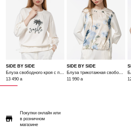
SIDE BY SIDE
SIDE BY SIDE
S
Блуза свободного кроя с принтом
Блуза трикотажная свободного кроя с принтом
13 490
a
11 990
a
1
Покупки онлайн или
в розничном
магазине