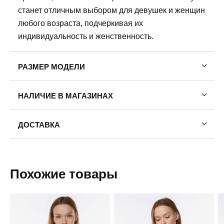
станет отличным выбором для девушек и женщин
любого возраста, подчеркивая их
индивидуальность и женственность.
РАЗМЕР МОДЕЛИ
Рост модели: 175
НАЛИЧИЕ В МАГАЗИНАХ
Обхват груди: 78
Обхват талии: 58
Обхват бедер: 88
ДОСТАВКА
На модели размер одежды: 42
Пермь — бесплатно
На модели размер обуви:39
Самовывоз
Похожие товары
Доставка в другие города
Подробнее