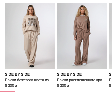
Подробнее
Пермь, ул. Революции, 13.
o/s
SIDE BY SIDE
SIDE BY SIDE
S
Брюки бежевого цвета из смесовой вискозы свободного кроя
Брюки расклешенного кроя с эластичным поясом
8 390
a
8 390
a
8