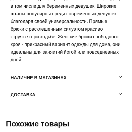
в том числе для беременных девушек. Широкие
штаны популярны среди современных девушек
благодаря своей универсальности. Прямые
брюки с расклешенным силуэтом красиво
струятся при ходьбе. Женские брюки свободного
кроя - прекрасный вариант одежды для дома, они
идеальны для заняитий йогой или повседневных
дней.
НАЛИЧИЕ В МАГАЗИНАХ
Пермь, ул. Газеты Звезда, 30. Ежедневно с 10:00
ДОСТАВКА
до 21:00
8 (958) 872-02-01
Пермь — бесплатно
Самовывоз
o/s
Похожие товары
Доставка в другие города