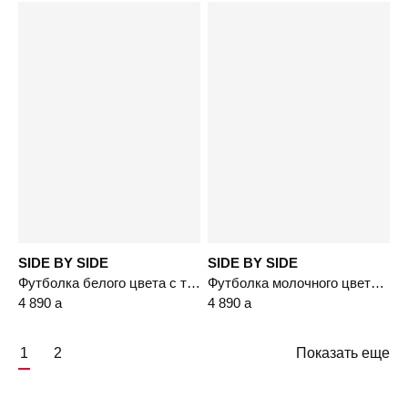
SIDE BY SIDE
SIDE BY SIDE
Футболка белого цвета с термоаппликацией из смесовой вискозы
Футболка молочного цвета из смесовой вискозы
4 890
a
4 890
a
1
2
Показать еще