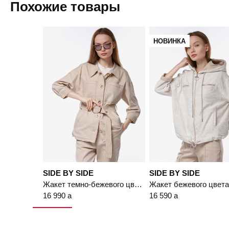
Похожие товары
Доставка в другие города
Подробнее
НОВИНКА
SIDE BY SIDE
SIDE BY SIDE
Жакет темно-бежевого цвета с рукавом 3/4 из смесового хлопка
16 990
a
16 590
a