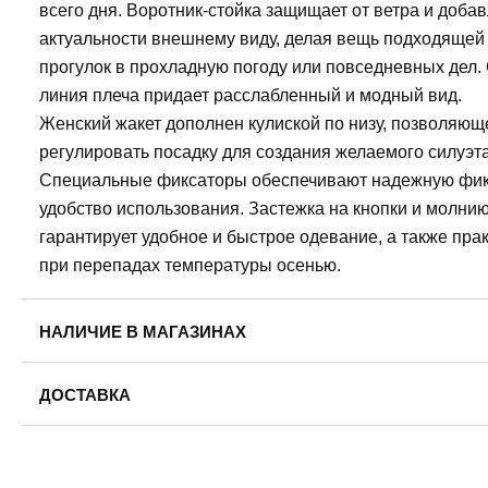
всего дня. Воротник-стойка защищает от ветра и доба
актуальности внешнему виду, делая вещь подходящей
прогулок в прохладную погоду или повседневных дел
линия плеча придает расслабленный и модный вид.
Женский жакет дополнен кулиской по низу, позволяющ
регулировать посадку для создания желаемого силуэта
Специальные фиксаторы обеспечивают надежную фи
удобство использования. Застежка на кнопки и молни
гарантирует удобное и быстрое одевание, а также пра
при перепадах температуры осенью.
НАЛИЧИЕ В МАГАЗИНАХ
Пермь, ул. Революции, 13.
ДОСТАВКА
52XL
Пермь — бесплатно
Самовывоз