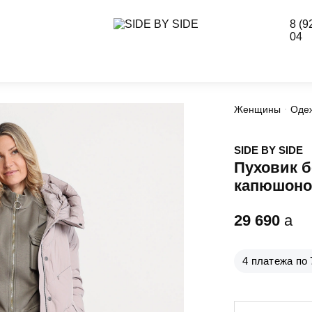
8 (9
04
Женщины
Оде
SIDE BY SIDE
Пуховик б
капюшон
29 690
a
4 платежа по 