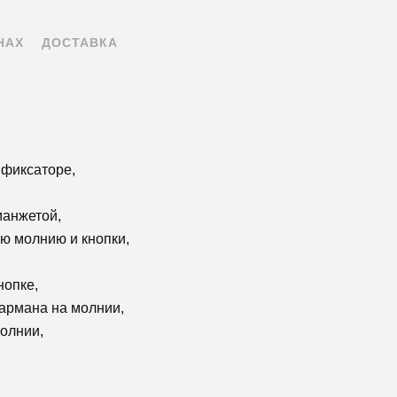
НАХ
ДОСТАВКА
 фиксаторе,
манжетой,
юю молнию и кнопки,
нопке,
кармана на молнии,
молнии,