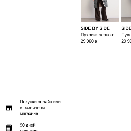
SIDE BY SIDE
SIDE
Пуховик черного цвета с капюшоном
29 980
a
29 9
Покупки онлайн или
в розничном
магазине
90 дней
гарантии