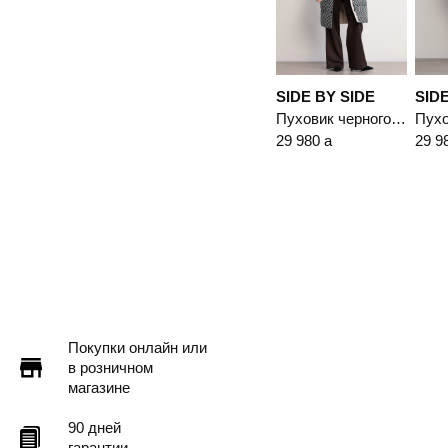
SIDE BY SIDE
SIDE
Пуховик черного цвета с капюшоном
29 980
a
29 9
Покупки онлайн или
в розничном
магазине
90 дней
гарантии