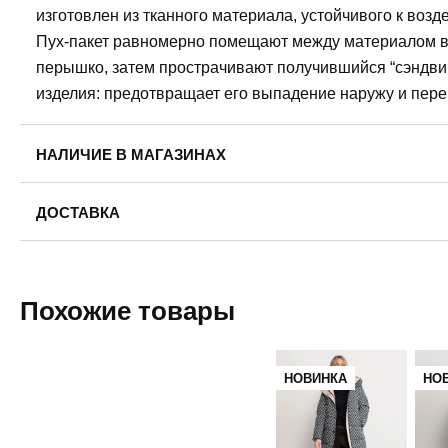
изготовлен из тканного материала, устойчивого к воз
Пух-пакет равномерно помещают между материалом ве
перышко, затем прострачивают получившийся “сэндвич
изделия: предотвращает его выпадение наружу и пер
НАЛИЧИЕ В МАГАЗИНАХ
Пермь, ул. Революции, 13.
ДОСТАВКА
42
44
46
52
Пермь — бесплатно
Самовывоз
Похожие товары
Доставка в другие города
Подробнее
НОВИНКА
НО