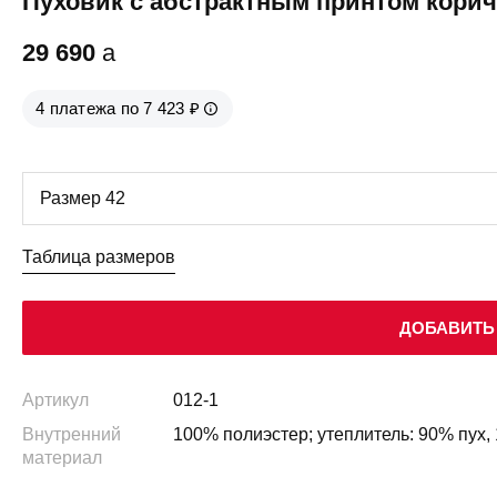
Пуховик с абстрактным принтом кори
29 690
a
4 платежа по 7 423 ₽
Таблица размеров
ДОБАВИТЬ 
Артикул
012-1
Внутренний
100% полиэстер; утеплитель: 90% пух,
материал