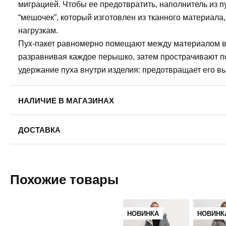
миграцией. Чтобы ее предотвратить, наполнитель из 
“мешочек”, который изготовлен из тканного материала
нагрузкам.
Пух-пакет равномерно помещают между материалом ве
разравнивая каждое перышко, затем прострачивают п
удержание пуха внутри изделия: предотвращает его 
НАЛИЧИЕ В МАГАЗИНАХ
Пермь, ул. Революции, 13.
ДОСТАВКА
48
50
Пермь — бесплатно
Самовывоз
Похожие товары
Доставка в другие города
Подробнее
НОВИНКА
НОВИНК