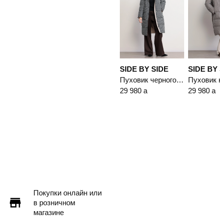
SIDE BY SIDE
SIDE BY
Пуховик черного цвета с капюшоном
29 980
a
29 980
a
Покупки онлайн или
в розничном
магазине