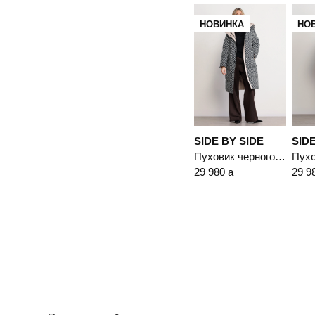
НОВИНКА
НО
SIDE BY SIDE
SIDE
Пуховик черного цвета с капюшоном
29 980
a
29 9