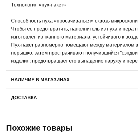
Технология «пух-пакет»
Способность пуха «просачиваться» сквозь микроскопи
Чтобы ее предотвратить, наполнитель из пуха и пера
изготовлен из тканного материала, устойчивого к воз
Пух-пакет равномерно помещают между материалом ве
перышко, затем прострачивают получившийся “сэндвич
изделия: предотвращает его выпадение наружу и пер
НАЛИЧИЕ В МАГАЗИНАХ
Пермь, ул. Революции, 13.
ДОСТАВКА
42
44
52
Пермь — бесплатно
Самовывоз
Похожие товары
Доставка в другие города
Подробнее