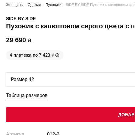
Женщины
Одежда
Пуховики
SIDE BY SIDE Пуховик с капюшоном серо
SIDE BY SIDE
Пуховик с капюшоном серого цвета с п
29 690
a
4 платежа по 7 423 ₽
Таблица размеров
ДОБАВ
Артикул
012-2