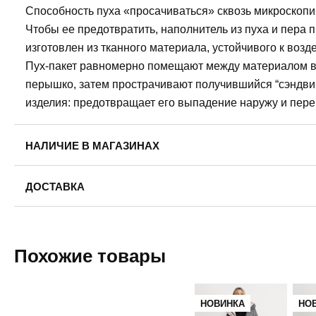
Способность пуха «просачиваться» сквозь микроскопи
Чтобы ее предотвратить, наполнитель из пуха и пера
изготовлен из тканного материала, устойчивого к воз
Пух-пакет равномерно помещают между материалом ве
перышко, затем прострачивают получившийся “сэндвич
изделия: предотвращает его выпадение наружу и пер
НАЛИЧИЕ В МАГАЗИНАХ
Пермь, ул. Революции, 13.
ДОСТАВКА
42
46
48
54
56
Пермь — бесплатно
Самовывоз
Пермь, ул. Газеты Звезда, 30. Ежедневно с 10:00 до 21
Похожие товары
Доставка в другие города
8 (958) 872-02-01
Подробнее
46
НОВИНКА
НО