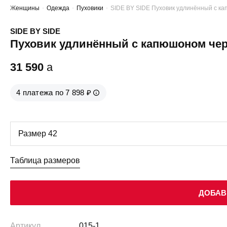
Женщины
Одежда
Пуховики
SIDE BY SIDE Пуховик удлинённый с ка
SIDE BY SIDE
Пуховик удлинённый с капюшоном черн
31 590
a
4 платежа по 7 898 ₽
Таблица размеров
ДОБАВ
Артикул
015-1