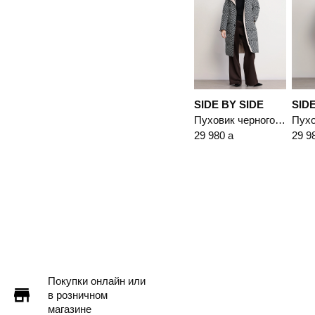
SIDE BY SIDE
SIDE
Пуховик черного цвета с капюшоном
29 980
a
29 9
Покупки онлайн или
в розничном
магазине