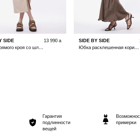
Y SIDE
13 990
a
SIDE BY SIDE
Юбка прямого кроя со шлицей спереди
Юбка расклешенная коричневого цвета
Гарантия
Возможнос
подлинности
примерки
вещей