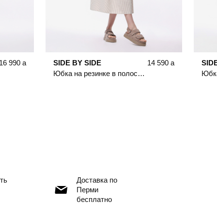
16 990
a
SIDE BY SIDE
14 590
a
SID
Юбка на резинке в полоску бежевого цвета
ть
Доставка по
Перми
бесплатно