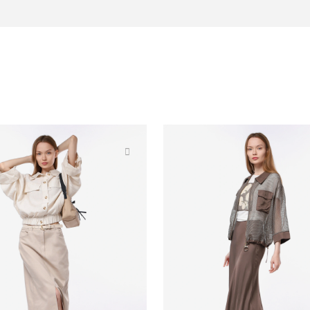
едневных, так и для офисных
рекрасно сочетается с различными
 образы на лето.
льного, но при этом удобного
ность обновить свой гардероб