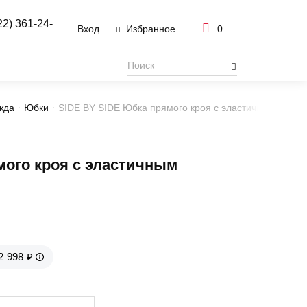
22) 361-24-
Вход
0
Избранное
жда
Юбки
SIDE BY SIDE Юбка прямого кроя с эластичным поясо
ого кроя с эластичным
2 998 ₽