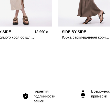
Y SIDE
13 990
a
SIDE BY SIDE
Юбка прямого кроя со шлицей спереди
Юбка расклешенная коричневого цвета
Гарантия
Возможнос
подлинности
примерки
вещей