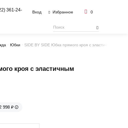
22) 361-24-
Вход
0
Избранное
жда
Юбки
SIDE BY SIDE Юбка прямого кроя с эластичным поясо
ого кроя с эластичным
2 998 ₽