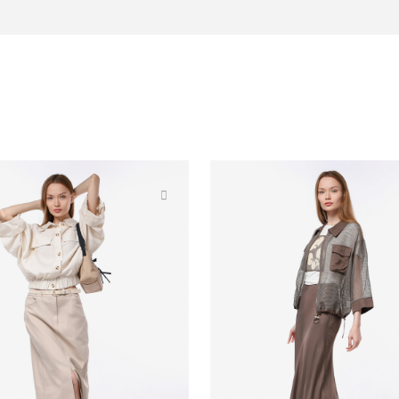
едневных, так и для офисных
рекрасно сочетается с различными
 образы на лето.
льного, но при этом удобного
ность обновить свой гардероб