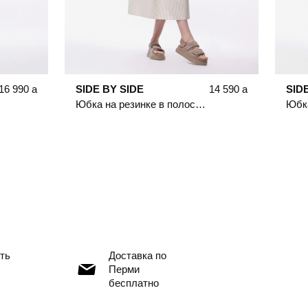
16 990
a
SIDE BY SIDE
14 590
a
SID
Юбка на резинке в полоску бежевого цвета
ть
Доставка по
Перми
бесплатно