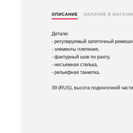
ОПИСАНИЕ
НАЛИЧИЕ В МАГАЗИ
Детали:
- регулируемый запяточный ремешо
- элементы плетения,
- фактурный шов по ранту,
- несъемная стелька,
- рельефная танкетка.
39 (RUS), высота подносочной части-
Пермь — бесплатно
Самовывоз
Доставка в другие города
Подробнее