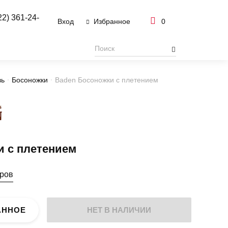
22) 361-24-
Вход
0
Избранное
вь
Босоножки
Baden Босоножки с плетением
и с плетением
еров
АННОЕ
НЕТ В НАЛИЧИИ