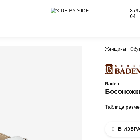
8 (9
04
Женщины
Обу
Baden
Босоножк
Таблица разм
В ИЗБР