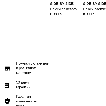
SIDE BY SIDE
SIDE BY SID
Брюки бежевого цвета из смесовой вискозы свободного кроя
8 390
a
8 390
a
Покупки онлайн или
в розничном
магазине
90 дней
гарантии
Гарантия
подлинности
вещей