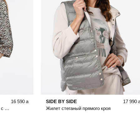
16 590
a
SIDE BY SIDE
17 990
Ветровка из смесового хлопка с леопардовым принтом
Жилет стеганый прямого кроя