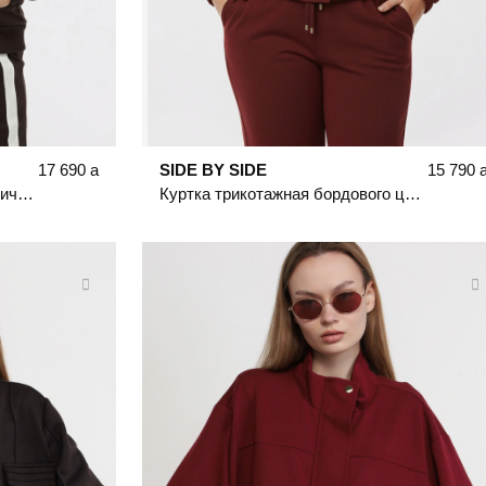
17 690
a
SIDE BY SIDE
15 790
Куртка трикотажная темно-коричневого цвета прямого кроя
Куртка трикотажная бордового цвета с кулиской по низу