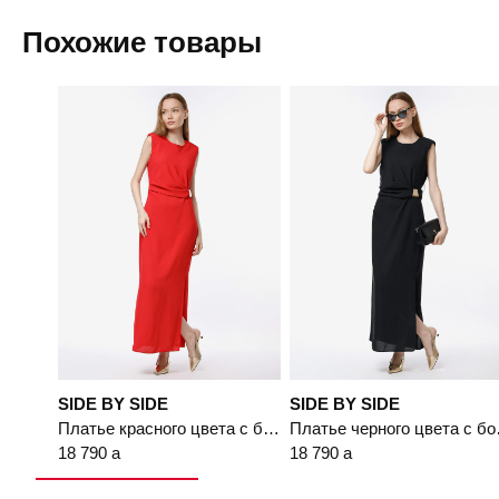
Самовывоз
Похожие товары
Доставка в другие города
Пермь, ул. Революции, 13.
Подробнее
48
SIDE BY SIDE
SIDE BY SIDE
Платье красного цвета с боковой шлицей
Платье 
18 790
a
18 790
a