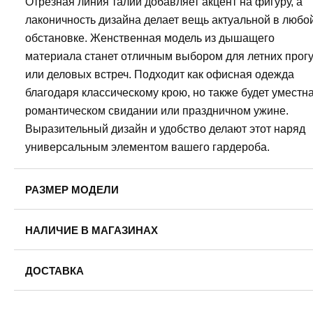
Отрезная линия талии добавляет акцент на фигуру, а
лаконичность дизайна делает вещь актуальной в любо
обстановке. Женственная модель из дышащего
материала станет отличным выбором для летних прог
или деловых встреч. Подходит как офисная одежда
благодаря классическому крою, но также будет уместн
романтическом свидании или праздничном ужине.
Выразительный дизайн и удобство делают этот наряд
универсальным элементом вашего гардероба.
РАЗМЕР МОДЕЛИ
Рост модели: 175
НАЛИЧИЕ В МАГАЗИНАХ
Обхват груди: 78
Обхват талии: 58
Пермь, ул. Газеты Звезда, 30. Ежедневно с 10:00 до 21
Обхват бедер: 88
ДОСТАВКА
8 (958) 872-02-01
На модели размер одежды: 42
Пермь — бесплатно
46
На модели размер обуви:39