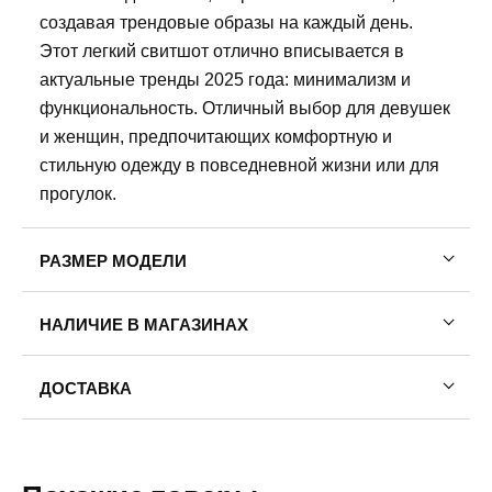
создавая трендовые образы на каждый день.
Этот легкий свитшот отлично вписывается в
актуальные тренды 2025 года: минимализм и
функциональность. Отличный выбор для девушек
и женщин, предпочитающих комфортную и
стильную одежду в повседневной жизни или для
прогулок.
РАЗМЕР МОДЕЛИ
Рост модели: 175
НАЛИЧИЕ В МАГАЗИНАХ
Обхват груди: 78
Обхват талии: 58
Пермь, ул. Революции, 13.
Обхват бедер: 88
ДОСТАВКА
42
48
52
54
На модели размер одежды: 42
Пермь — бесплатно
На модели размер обуви:39
Самовывоз
Доставка в другие города