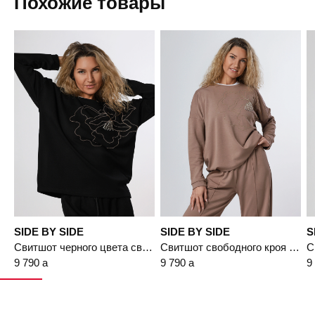
Похожие товары
Подробнее
SIDE BY SIDE
SIDE BY SIDE
S
Свитшот черного цвета свободного кроя с декоративной вышивкой
Свитшот свободного кроя с цветочным декором
9 790
a
9 790
a
9