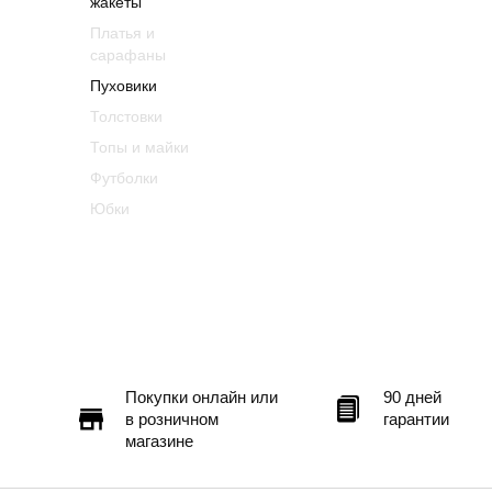
жакеты
Платья и
сарафаны
Пуховики
Толстовки
Топы и майки
Футболки
Юбки
Покупки онлайн или
90 дней
в розничном
гарантии
магазине