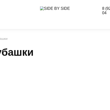
8 (9
04
башки
убашки