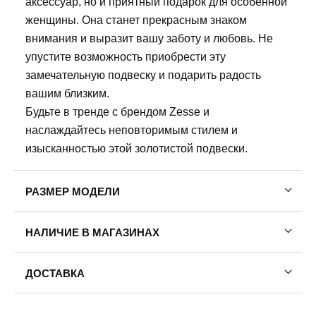
аксессуар, но и приятный подарок для особенной
женщины. Она станет прекрасным знаком
внимания и выразит вашу заботу и любовь. Не
упустите возможность приобрести эту
замечательную подвеску и подарить радость
вашим близким.
Будьте в тренде с брендом Zesse и
наслаждайтесь неповторимым стилем и
изысканностью этой золотистой подвески.
РАЗМЕР МОДЕЛИ
Рост модели: 176
НАЛИЧИЕ В МАГАЗИНАХ
Обхват груди: 78
Обхват талии: 61
Обхват бедер: 92
ДОСТАВКА
На модели размер одежды: 40-42
Пермь — бесплатно
На модели размер обуви:39