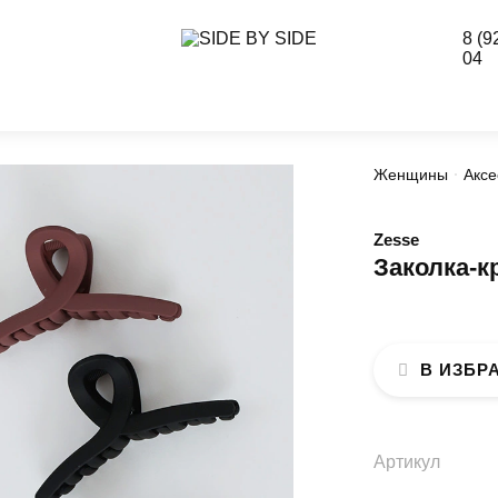
8 (9
04
Женщины
Аксе
Zesse
Заколка-к
В ИЗБР
Артикул