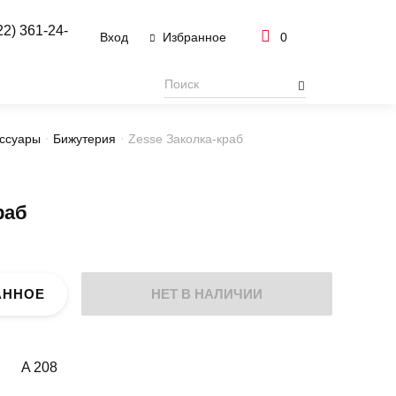
22) 361-24-
Вход
0
Избранное
ссуары
Бижутерия
Zesse Заколка-краб
раб
АННОЕ
НЕТ В НАЛИЧИИ
A 208