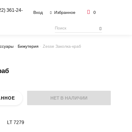
22) 361-24-
Вход
0
Избранное
ссуары
Бижутерия
Zesse Заколка-краб
раб
АННОЕ
НЕТ В НАЛИЧИИ
LT 7279