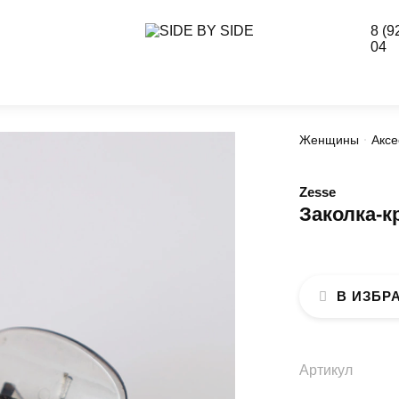
8 (9
04
Женщины
Аксе
Zesse
Заколка-к
В ИЗБР
Артикул