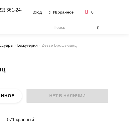
22) 361-24-
Вход
0
Избранное
ссуары
Бижутерия
Zesse Брошь-заяц
яц
АННОЕ
НЕТ В НАЛИЧИИ
071 красный