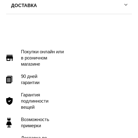
Обхват бедер: 92
ДОСТАВКА
На модели размер одежды: 40-42
Пермь — бесплатно
На модели размер обуви:39
Самовывоз
Доставка в другие города
Подробнее
Покупки онлайн или
в розничном
магазине
90 дней
гарантии
Гарантия
подлинности
вещей
Возможность
примерки
Доставка по