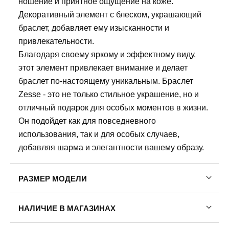
ношение и приятное ощущение на коже.
Декоративный элемент с блеском, украшающий
браслет, добавляет ему изысканности и
привлекательности.
Благодаря своему яркому и эффектному виду,
этот элемент привлекает внимание и делает
браслет по-настоящему уникальным. Браслет
Zesse - это не только стильное украшение, но и
отличный подарок для особых моментов в жизни.
Он подойдет как для повседневного
использования, так и для особых случаев,
добавляя шарма и элегантности вашему образу.
РАЗМЕР МОДЕЛИ
Рост модели: 176
НАЛИЧИЕ В МАГАЗИНАХ
Обхват груди: 78
Обхват талии: 61