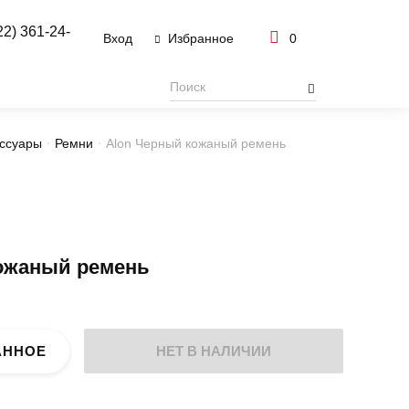
22) 361-24-
Вход
0
Избранное
ссуары
Ремни
Alon Черный кожаный ремень
ожаный ремень
АННОЕ
НЕТ В НАЛИЧИИ