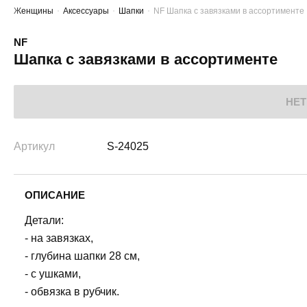
Женщины
Аксессуары
Шапки
NF Шапка с завязками в ассортименте
NF
Шапка с завязками в ассортименте
НЕТ
Артикул
S-24025
ОПИСАНИЕ
Детали:
- на завязках,
- глубина шапки 28 см,
- с ушками,
- обвязка в рубчик.