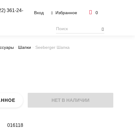
22) 361-24-
Вход
0
Избранное
ссуары
Шапки
Seeberger Шапка
АННОЕ
НЕТ В НАЛИЧИИ
016118