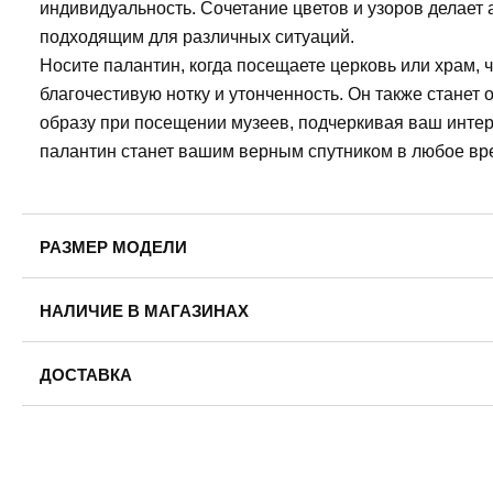
индивидуальность. Сочетание цветов и узоров делает
подходящим для различных ситуаций.
Носите палантин, когда посещаете церковь или храм, 
благочестивую нотку и утонченность. Он также стане
образу при посещении музеев, подчеркивая ваш интерес
палантин станет вашим верным спутником в любое вр
РАЗМЕР МОДЕЛИ
Рост модели: 176
НАЛИЧИЕ В МАГАЗИНАХ
Обхват груди: 78
Обхват талии: 61
Обхват бедер: 92
ДОСТАВКА
На модели размер одежды: 40-42
Пермь — бесплатно
На модели размер обуви:39
Самовывоз
Доставка в другие города