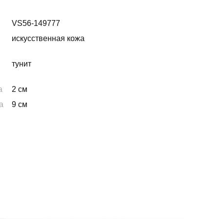
VS56-149777
искусственная кожа
тунит
а
2 см
а
9 см