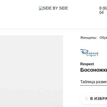
8 (9
04
Женщины
Обу
Respect
Босоножк
Таблица разм
В ИЗБР