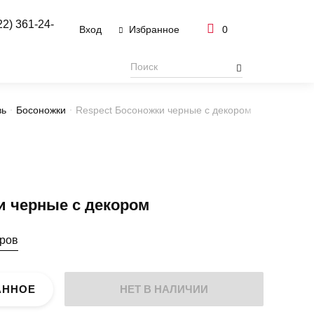
22) 361-24-
Вход
0
Избранное
вь
Босоножки
Respect Босоножки черные с декором
и черные с декором
еров
АННОЕ
НЕТ В НАЛИЧИИ