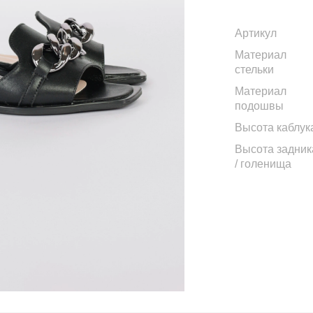
Артикул
Материал
стельки
Материал
подошвы
Высота каблук
Высота задник
/ голенища