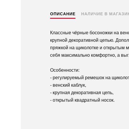
ОПИСАНИЕ
НАЛИЧИЕ В МАГАЗИ
Классные чёрные босоножки на вен
крупной декоративной цепью. Допо
пряжкой на щиколотке и открытым м
себя максимально комфортно, а выг
Особенности:
- регулируемый ремешок на щиколот
- венский каблук,
- крупная декоративная цепь,
- открытый квадратный носок.
Пермь — бесплатно
Самовывоз
Доставка в другие города