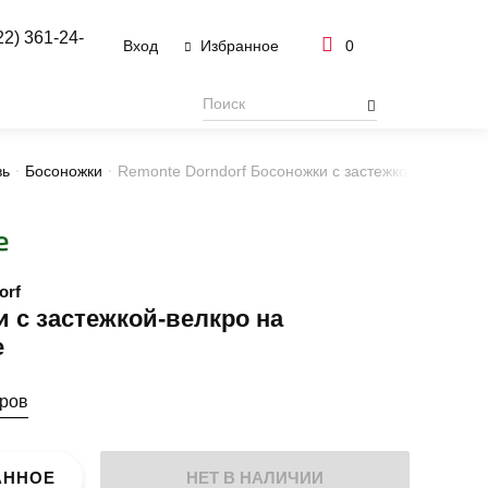
22) 361-24-
Вход
0
Избранное
вь
Босоножки
Remonte Dorndorf Босоножки с застежкой-велкро н
orf
 с застежкой-велкро на
е
еров
АННОЕ
НЕТ В НАЛИЧИИ