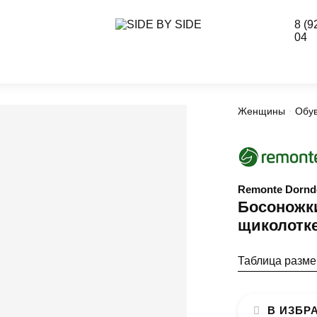
8 (9
04
Женщины
Обу
Remonte Dornd
Босоножки
щиколотк
Таблица разм
В ИЗБР