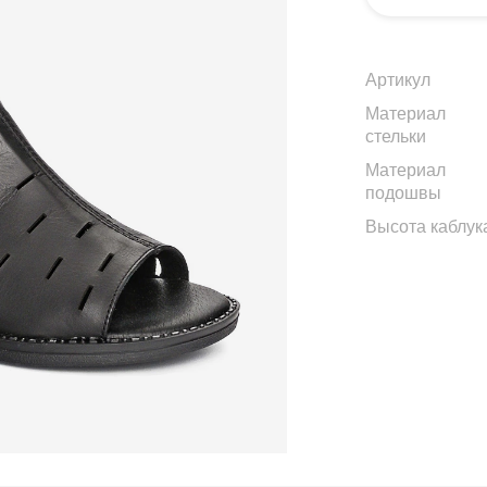
Артикул
Материал
стельки
Материал
подошвы
Высота каблук