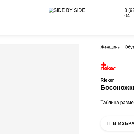
8 (9
04
Женщины
Обу
Rieker
Босоножки
Таблица разм
В ИЗБР