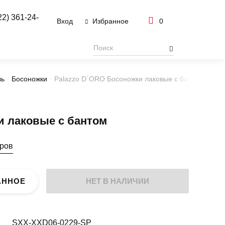
22) 361-24-
Вход
0
Избранное
вь
Босоножки
Palazzo D`ORO Босоножки лаковые с бантом
и лаковые с бантом
еров
АННОЕ
НЕТ В НАЛИЧИИ
SXX-XXD06-0229-SP