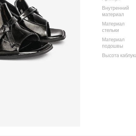
Внутренний
материал
Материал
стельки
Материал
подошвы
Высота каблук