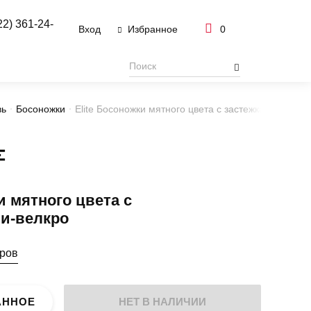
22) 361-24-
Вход
0
Избранное
вь
Босоножки
Elite Босоножки мятного цвета с застежками-велкр
 мятного цвета с
и-велкро
еров
АННОЕ
НЕТ В НАЛИЧИИ