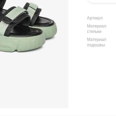
Артикул
Материал
стельки
Материал
подошвы