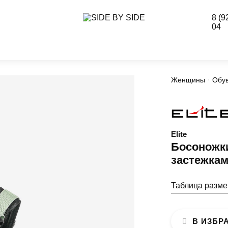
8 (9
04
Женщины
Обу
Elite
Босоножки
застежкам
Таблица разм
В ИЗБР