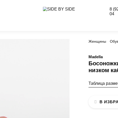
8 (9
04
Женщины
Обу
Madella
Босоножки
низком ка
Таблица разм
В ИЗБР