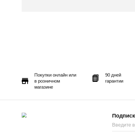
узких ремешков, которое придает об
неповторимой.
Этот дизайн подчеркивает женственн
более привлекательной. Босоножки 
повседневного образа, так и для ос
Пермь — бесплатно
Самовывоз
Доставка в другие города
Подробнее
Покупки онлайн или
90 дней
в розничном
гарантии
магазине
Подписк