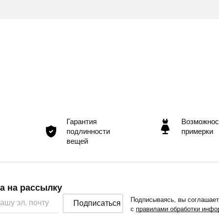
уви изысканный вид и делает ее
ость и изящество ноги, делая ее
Madella идеально подойдут как для
обых мероприятий.
Гарантия
Возможнос
подлинности
примерки
вещей
а на рассылку
Подписываясь, вы соглашае
Подписаться
с
правилами обработки инфо