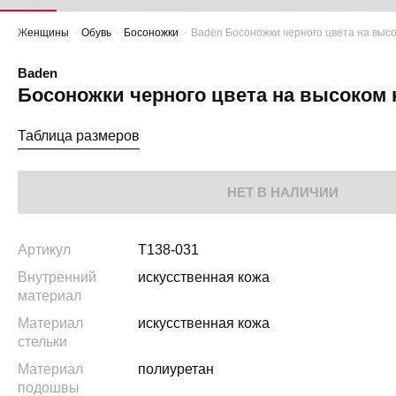
Женщины
Обувь
Босоножки
Baden Босоножки черного цвета на высо
Baden
Босоножки черного цвета на высоком 
Таблица размеров
НЕТ В НАЛИЧИИ
Артикул
T138-031
Внутренний
искусственная кожа
материал
Материал
искусственная кожа
стельки
Материал
полиуретан
подошвы