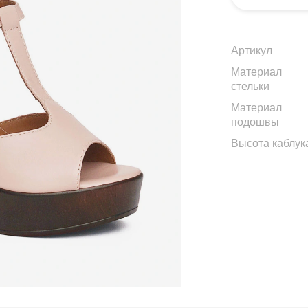
Артикул
Материал
стельки
Материал
подошвы
Высота каблук