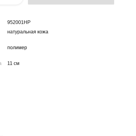
952001НР
натуральная кожа
полимер
а
11 см