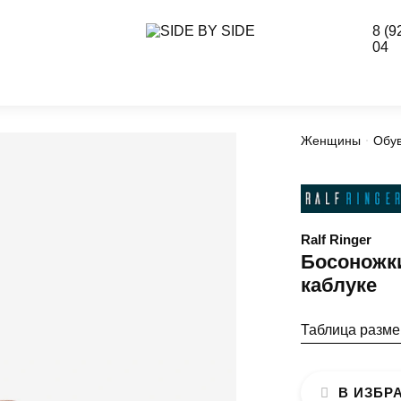
8 (9
04
Женщины
Обу
Ralf Ringer
Босоножк
каблуке
Таблица разм
В ИЗБР