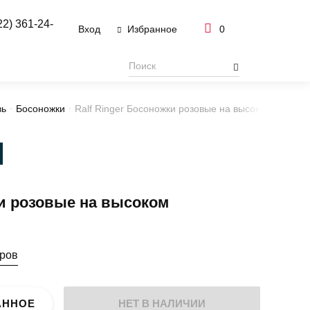
22) 361-24-
Вход
0
Избранное
вь
Босоножки
Ralf Ringer Босоножки розовые на высоком каблуке
и розовые на высоком
еров
АННОЕ
НЕТ В НАЛИЧИИ