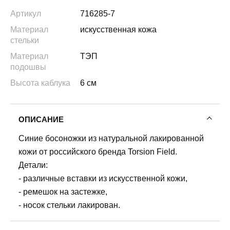
Артикул
716285-7
Материал
искусственная кожа
стельки
Материал
ТЭП
подошвы
Высота каблука
6 см
ОПИСАНИЕ
Синие босоножки из натуральной лакированной
кожи от российского бренда Torsion Field.
Детали:
- различные вставки из искусственной кожи,
- ремешок на застежке,
- носок стельки лакирован.