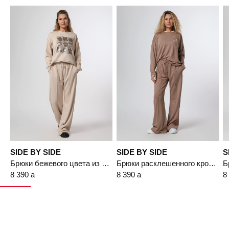
Подробнее
Пермь, ул. Революции, 13.
s
m
l
SIDE BY SIDE
SIDE BY SIDE
S
Брюки бежевого цвета из смесовой вискозы свободного кроя
Брюки расклешенного кроя с эластичным поясом
8 390
a
8 390
a
8