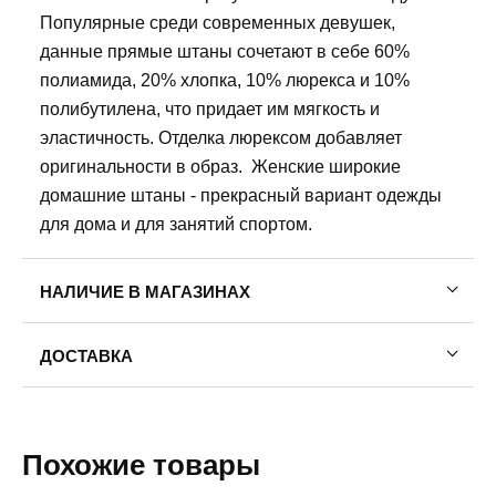
Популярные среди современных девушек,
данные прямые штаны сочетают в себе 60%
полиамида, 20% хлопка, 10% люрекса и 10%
полибутилена, что придает им мягкость и
эластичность. Отделка люрексом добавляет
оригинальности в образ. Женские широкие
домашние штаны - прекрасный вариант одежды
для дома и для занятий спортом.
НАЛИЧИЕ В МАГАЗИНАХ
Пермь, ул. Газеты Звезда, 30. Ежедневно с 10:00
ДОСТАВКА
до 21:00
8 (958) 872-02-01
Пермь — бесплатно
Самовывоз
s
m
l
xl
Похожие товары
Доставка в другие города