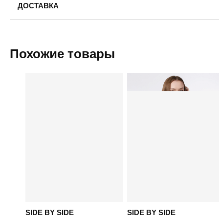
ДОСТАВКА
48XL
50XL
Пермь — бесплатно
Самовывоз
Похожие товары
Доставка в другие города
Подробнее
SIDE BY SIDE
SIDE BY SIDE