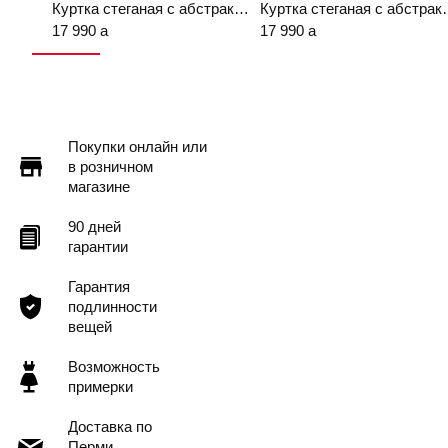
Куртка стеганая с абстрактным принтом синего цвета
Куртка стеганая с аб
17 990
a
17 990
a
Покупки онлайн или
в розничном
магазине
90 дней
гарантии
Гарантия
подлинности
вещей
Возможность
примерки
Доставка по
Перми