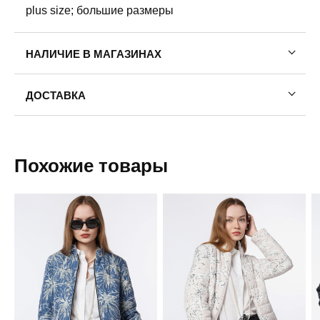
plus size; большие размеры
НАЛИЧИЕ В МАГАЗИНАХ
ДОСТАВКА
Пермь — бесплатно
Самовывоз
Похожие товары
Доставка в другие города
Подробнее