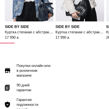
SIDE BY SIDE
SIDE BY SIDE
S
Куртка стеганая с абстрактным принтом синего цвета
Куртка стеганая с абстрактным принтом бежевого цвета
17 990
a
17 990
a
2
Покупки онлайн или
в розничном
магазине
90 дней
гарантии
Гарантия
подлинности