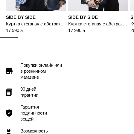
SIDE BY SIDE
SIDE BY SIDE
S
Куртка стеганая с абстрактным принтом синего цвета
Куртка стеганая с абстрактным принтом бежевого цвета
17 990
a
17 990
a
2
Покупки онлайн или
в розничном
магазине
90 дней
гарантии
Гарантия
подлинности
вещей
Возможность