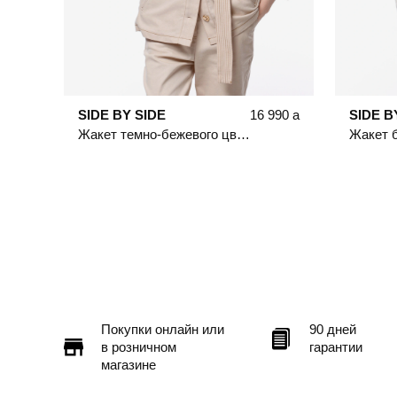
SIDE BY SIDE
16 990
a
SIDE B
Жакет темно-бежевого цвета с рукавом 3/4 из смесового хлопка
Покупки онлайн или
90 дней
в розничном
гарантии
магазине