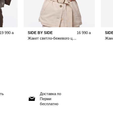
19 990
a
SIDE BY SIDE
16 990
a
SID
Жакет светло-бежевого цвета с рукавом 3/4 из смесового хлопка
ть
Доставка по
Перми
бесплатно