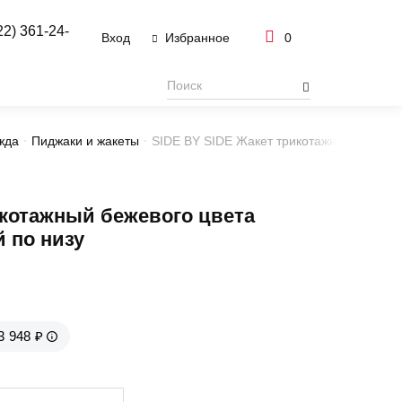
22) 361-24-
Вход
0
Избранное
жда
Пиджаки и жакеты
SIDE BY SIDE Жакет трикотажный бежевого
котажный бежевого цвета
й по низу
3 948 ₽