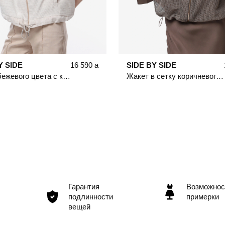
Y SIDE
16 590
a
SIDE BY SIDE
Жакет бежевого цвета с капюшоном
Жакет в сетку коричневого цвета
Гарантия
Возможнос
подлинности
примерки
вещей