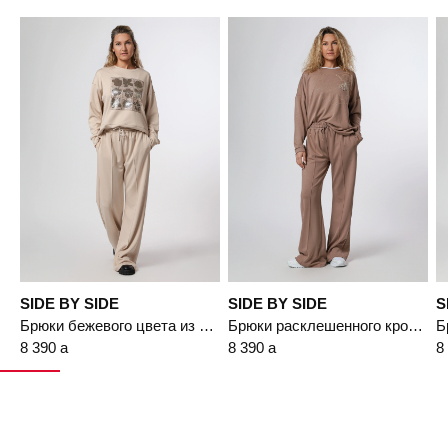
Подробнее
SIDE BY SIDE
SIDE BY SIDE
S
Брюки бежевого цвета из смесовой вискозы свободного кроя
Брюки расклешенного кроя с эластичным поясом
8 390
a
8 390
a
8