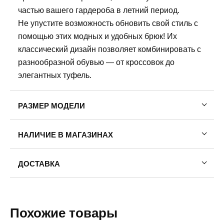
частью вашего гардероба в летний период.
Не упустите возможность обновить свой стиль с
помощью этих модных и удобных брюк! Их
классический дизайн позволяет комбинировать с
разнообразной обувью — от кроссовок до
элегантных туфель.
РАЗМЕР МОДЕЛИ
Рост модели: 175
НАЛИЧИЕ В МАГАЗИНАХ
Обхват груди: 78
Обхват талии: 58
Обхват бедер: 88
ДОСТАВКА
На модели размер одежды: 42
Пермь — бесплатно
На модели размер обуви:39
Самовывоз
Похожие товары
Доставка в другие города