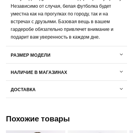
Независимо от случая, белая футболка будет
уместна как на прогулках по городу, так и на
встречах с друзьями. Базовая вещь в вашем
гардеробе обязательно привлечет внимание и
подарит вам уверенность в каждом дне.
РАЗМЕР МОДЕЛИ
Рост модели: 175
НАЛИЧИЕ В МАГАЗИНАХ
Обхват груди: 78
Обхват талии: 58
Обхват бедер: 88
ДОСТАВКА
На модели размер одежды: 42
Пермь — бесплатно
На модели размер обуви:39
Самовывоз
Похожие товары
Доставка в другие города
Подробнее