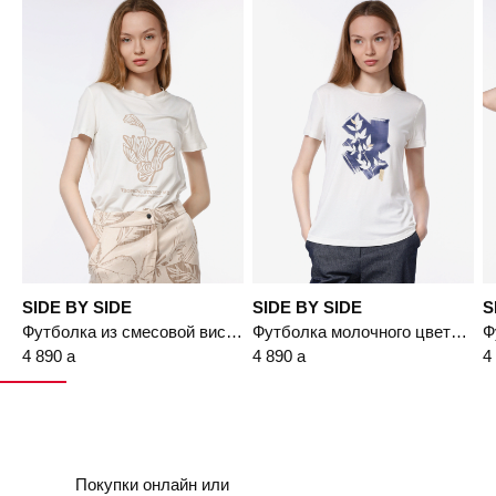
SIDE BY SIDE
SIDE BY SIDE
S
Футболка из смесовой вискозы с принтом
Футболка молочного цвета с термоаппликацией
4 890
a
4 890
a
4
Покупки онлайн или