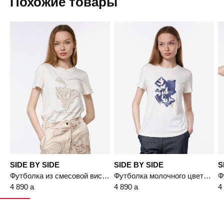
Похожие товары
Подробнее
SIDE BY SIDE
SIDE BY SIDE
S
Футболка из смесовой вискозы с принтом
Футболка молочного цвета с термоаппликацией
4 890
a
4 890
a
4