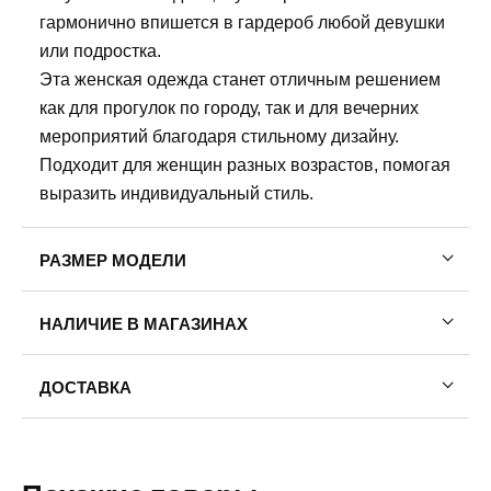
гармонично впишется в гардероб любой девушки
или подростка.
Эта женская одежда станет отличным решением
как для прогулок по городу, так и для вечерних
мероприятий благодаря стильному дизайну.
Подходит для женщин разных возрастов, помогая
выразить индивидуальный стиль.
РАЗМЕР МОДЕЛИ
Рост модели: 175
НАЛИЧИЕ В МАГАЗИНАХ
Обхват груди: 78
Обхват талии: 58
Пермь, ул. Революции, 13.
Обхват бедер: 88
ДОСТАВКА
46
52
На модели размер одежды: 42
Пермь — бесплатно
На модели размер обуви:39
Самовывоз
Доставка в другие города