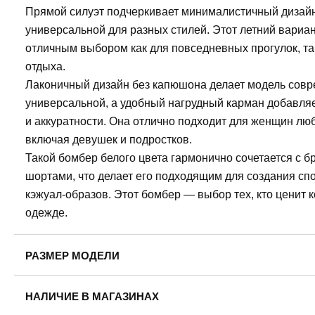
Прямой силуэт подчеркивает минималистичный дизайн
универсальной для разных стилей. Этот летний вариа
отличным выбором как для повседневных прогулок, так
отдыха.
Лаконичный дизайн без капюшона делает модель совр
универсальной, а удобный нагрудный карман добавля
и аккуратности. Она отлично подходит для женщин люб
включая девушек и подростков.
Такой бомбер белого цвета гармонично сочетается с 
шортами, что делает его подходящим для создания сп
кэжуал-образов. Этот бомбер — выбор тех, кто ценит 
одежде.
РАЗМЕР МОДЕЛИ
Рост модели: 175
НАЛИЧИЕ В МАГАЗИНАХ
Обхват груди: 78