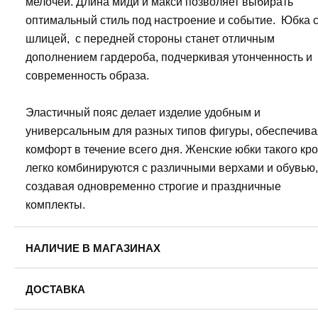
мелочей. Длина миди и макси позволяет выбирать
оптимальный стиль под настроение и событие. Юбка 
шлицей, с передней стороны станет отличным
дополнением гардероба, подчеркивая утонченность и
современность образа.
Эластичный пояс делает изделие удобным и
универсальным для разных типов фигуры, обеспечива
комфорт в течение всего дня. Женские юбки такого кр
легко комбинируются с различными верхами и обувью,
создавая одновременно строгие и праздничные
комплекты.
НАЛИЧИЕ В МАГАЗИНАХ
Пермь, ул. Революции, 13.
ДОСТАВКА
42
46
48
Пермь — бесплатно