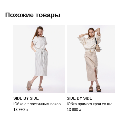
Самовывоз
Похожие товары
Доставка в другие города
Подробнее
SIDE BY SIDE
SIDE BY SIDE
Юбка с эластичным поясом в полоску
Юбка прямого кроя со шл
13 990
a
13 990
a