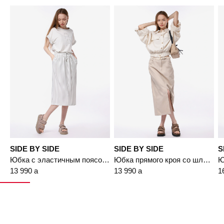
Подробнее
Пермь, ул. Революции, 13.
44
SIDE BY SIDE
SIDE BY SIDE
S
Юбка с эластичным поясом в полоску
Юбка прямого кроя со шлицей спереди
13 990
a
13 990
a
1