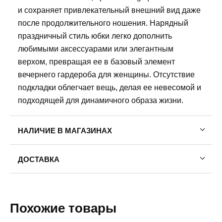
и сохраняет привлекательный внешний вид даже
после продолжительного ношения. Нарядный
праздничный стиль юбки легко дополнить
любимыми аксессуарами или элегантным
верхом, превращая ее в базовый элемент
вечернего гардероба для женщины. Отсутствие
подкладки облегчает вещь, делая ее невесомой и
подходящей для динамичного образа жизни.
НАЛИЧИЕ В МАГАЗИНАХ
Пермь, ул. Газеты Звезда, 30. Ежедневно с 10:00
ДОСТАВКА
до 21:00
8 (958) 872-02-01
Пермь — бесплатно
Самовывоз
46
Похожие товары
Доставка в другие города