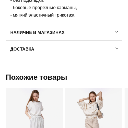
- без подкладки,
- боковые прорезные карманы,
- мягкий эластичный трикотаж.
НАЛИЧИЕ В МАГАЗИНАХ
Пермь, ул. Революции, 13.
ДОСТАВКА
42
Пермь — бесплатно
Самовывоз
Похожие товары
Доставка в другие города
Подробнее