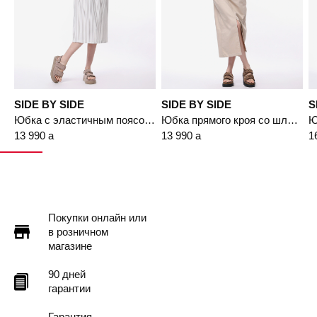
SIDE BY SIDE
SIDE BY SIDE
S
Юбка с эластичным поясом в полоску
Юбка прямого кроя со шлицей спереди
13 990
a
13 990
a
1
Покупки онлайн или
в розничном
магазине
90 дней
гарантии
Гарантия