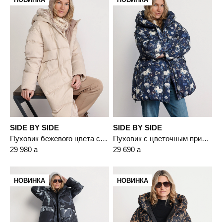
SIDE BY SIDE
SIDE BY SIDE
Пуховик бежевого цвета с капюшоном
Пуховик с цветочным принтом синего цвета с капюшоном
29 980
a
29 690
a
НОВИНКА
НОВИНКА